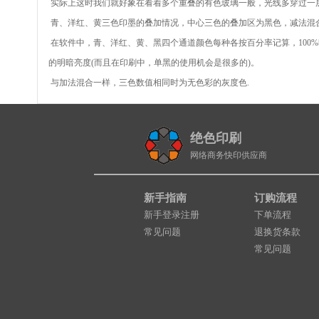
实际上这时我们就好象在看着多个重叠的有色玻璃一般，光线多穿过一
青、洋红、黄三色印墨的叠加情况，中心三色的叠加区为黑色，减法混
在软件中，青、洋红、黄、黑四个通道颜色每种各按百分率记算，100
的明暗亮度(而且在印刷中，单黑的使用机会是很多的)。
与加法混合一样，三色数值相同时为无色彩的灰度色.
绝色印刷
网络商务快印供应商
新手指南
订购流程
新手登录注册
下单流程
常见问题
退换货条款
常见问题