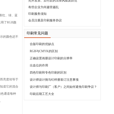
先开发票、后付款的法律风险及防范
有些企业为何越管越乱
印刷服务须知
代表红、绿、蓝
会员注册及印刷服务协议
用了RGB颜
印刷常见问题
显示的颜色还不
合版印刷的优缺点
RGB与CMYK的区别
正确设置画册设计印刷的分辨率
出血位的作用
四色印刷和专色印刷的区别
，而亮度却等于
设计师设计骑马钉样册装订注意事项
。知道它的混合
设计师与印刷厂（客户）之间如何避免印刷争议？
颜色通道每种
印刷后期工艺大全
色。