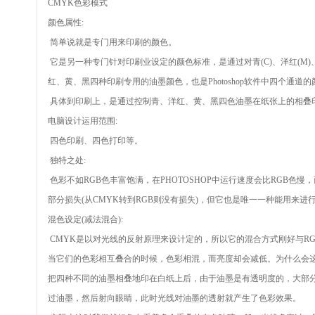
CMYK色彩模式
颜色属性:
简单说就是专门用来印刷的颜色。
它是另一种专门针对印刷业设定的颜色标准，是通过对青(C)、洋红(M)
红、黄、黑四种印刷专用的油墨颜色，也是Photoshop软件中四个通道的
具体到印刷上，是通过控制青、洋红、黄、黑四色油墨在纸张上的相叠
电脑设计运用范围:
四色印刷、四色打印等。
独特之处:
色彩不如RGB色丰富饱满，在PHOTOSHOP中运行速度会比RGB色
部分损失(从CMYK转到RGB则没有损失)，但它也是唯一一种能用来
混色设定(减法混合):
CMYK是以对光线的反射原理来设计定的，所以它的混合方式刚好与RG
当它们的色彩相互叠合的时候，色彩相混，而亮度却会减低。为什么会这
把四种不同的油墨相叠地印在白纸上后，由于油墨是有透明度的，大部
过油墨，然后射向眼睛，此时光线对油墨的透射就产生了色彩效果。