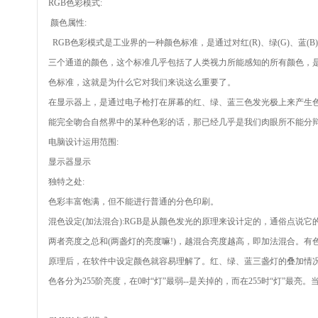
RGB色彩模式:
颜色属性:
RGB色彩模式是工业界的一种颜色标准，是通过对红(R)、绿(G)、蓝
三个通道的颜色，这个标准几乎包括了人类视力所能感知的所有颜色，是
色标准，这就是为什么它对我们来说这么重要了。
在显示器上，是通过电子枪打在屏幕的红、绿、蓝三色发光极上来产生色
能完全吻合自然界中的某种色彩的话，那已经几乎是我们肉眼所不能分
电脑设计运用范围:
显示器显示
独特之处:
色彩丰富饱满，但不能进行普通的分色印刷。
混色设定(加法混合):RGB是从颜色发光的原理来设计定的，通俗点
两者亮度之总和(两盏灯的亮度嘛!)，越混合亮度越高，即加法混合。
原理后，在软件中设定颜色就容易理解了。红、绿、蓝三盏灯的叠加情
色各分为255阶亮度，在0时“灯”最弱--是关掉的，而在255时“灯”