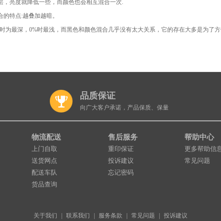
层，亮度就降低一些，而颜色也会相互混合一次.
合的特点:越叠加越暗。
%时为最深，0%时最浅，而黑色和颜色混合几乎没有太大关系，它的存在大多是为了
品质保证
向广大客户承诺，产品保质、保量
物流配送
售后服务
帮助中心
上门自取
重印保证
更多帮助信
送货网点
投诉建议
常见问题
配送车队
忘记密码
货品查询
关于我们
|
联系我们
|
服务条款
|
常见问题
|
投诉建议