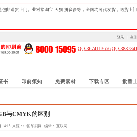
递包邮送货上门。业对接淘宝 天猫 拼多多等，全国均可代发货，送货上
登录
|
注册
QQ
-
3674113656
QQ-388784
证书
印前须知
免费素材
下载专区
批量
GB与CMYK的区别
 14:15
来源：中国印刷网
编辑：
互联网