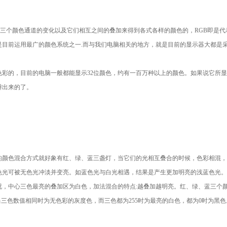
(B)三个颜色通道的变化以及它们相互之间的叠加来得到各式各样的颜色的，RGB即是
目前运用最广的颜色系统之一.而与我们电脑相关的地方，就是目前的显示器大都是采
彩的，目前的电脑一般都能显示32位颜色，约有一百万种以上的颜色。如果说它所
辩出来的了。
说它的颜色混合方式就好象有红、绿、蓝三盏灯，当它们的光相互叠合的时候，色彩相混
有色光可被无色光冲淡并变亮。如蓝色光与白光相遇，结果是产生更加明亮的浅蓝色光
况，中心三色最亮的叠加区为白色，加法混合的特点:越叠加越明亮。红、绿、蓝三个
最亮。当三色数值相同时为无色彩的灰度色，而三色都为255时为最亮的白色，都为0时为黑