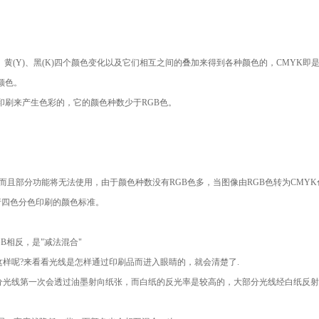
、黄(Y)、黑(K)四个颜色变化以及它们相互之间的叠加来得到各种颜色的，CMYK即
颜色。
印刷来产生色彩的，它的颜色种数少于RGB色。
慢，而且部分功能将无法使用，由于颜色种数没有RGB色多，当图像由RGB色转为CMY
进行四色分色印刷的颜色标准。
B相反，是"减法混合"
样呢?来看看光线是怎样通过印刷品而进入眼睛的，就会清楚了.
分光线第一次会透过油墨射向纸张，而白纸的反光率是较高的，大部分光线经白纸反射